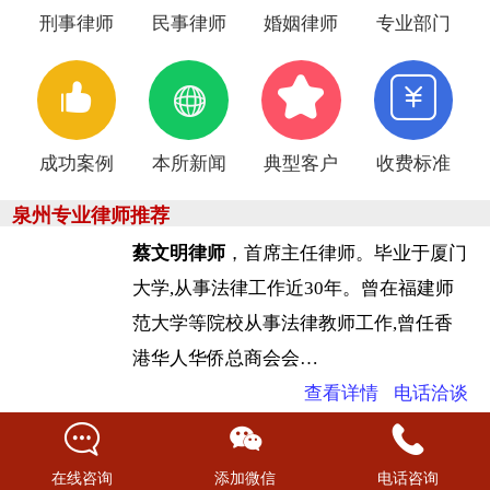
刑事律师
民事律师
婚姻律师
专业部门
成功案例
本所新闻
典型客户
收费标准
泉州专业律师推荐
蔡文明律师
，首席
主任律师。毕业于厦门
大学,从事法律工作近30年。曾在福建师
范大学等
院校从事法律教师工作,曾任香
港华人华侨总商会会…
查看详情
电话
洽谈
‍
成建煌律师
，副主任律师，
具有贵州警官
学院、贵州大学法学专业双学历
。
有着深
在线咨询
添加微信
电话咨询